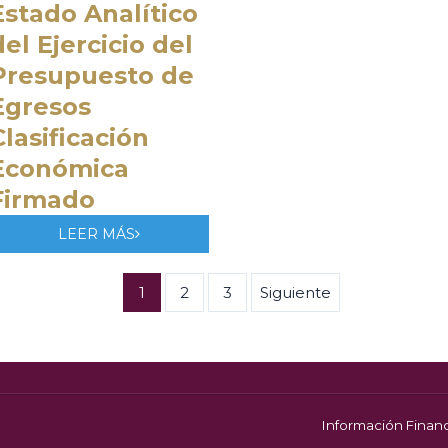
Estado Analítico
del Ejercicio del
Presupuesto de
Egresos
Clasificación
Económica
Firmado
LEER MÁS
1
2
3
Siguiente
Información Financ